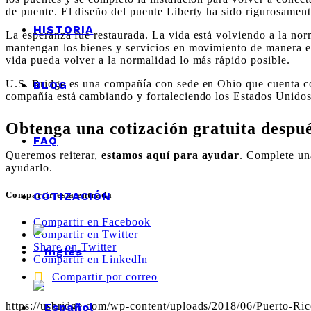
de puente. El diseño del puente Liberty ha sido rigurosament
HISTORIA
La esperanza fue restaurada. La vida está volviendo a la nor
mantengan los bienes y servicios en movimiento de manera efi
vida pueda volver a la normalidad lo más rápido posible.
U.S. Bridge es una compañía con sede en Ohio que cuenta con
BLOG
compañía está cambiando y fortaleciendo los Estados Unidos y
Obtenga una cotización gratuita despué
FAQ
Queremos reiterar,
estamos aquí para ayudar
. Complete u
ayudarlo.
COTIZACIÓN
Compartir esta entrada
Compartir en Facebook
Compartir en Twitter
Share on Twitter
Compartir en LinkedIn
Compartir por correo
https://usbridge.com/wp-content/uploads/2018/06/Puerto-Ric