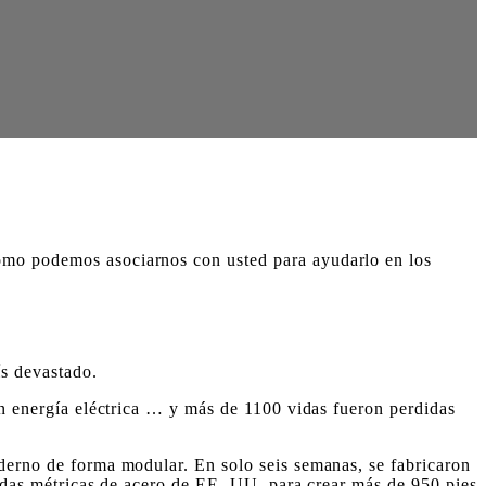
ómo podemos asociarnos con usted para ayudarlo en los
ís devastado.
sin energía eléctrica … y más de 1100 vidas fueron perdidas
oderno de forma modular. En solo seis semanas, se fabricaron
ladas métricas de acero de EE. UU. para crear más de 950 pies