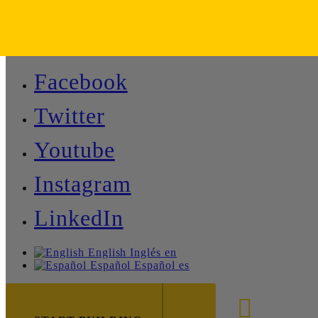
Facebook
Twitter
Youtube
Instagram
LinkedIn
English
Inglés
en
Español
Español
es
888-8