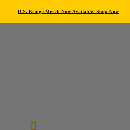
U.S. Bridge Merch Now Available! Shop Now
E-mail us
72-7434