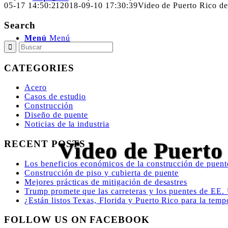
05-17 14:50:21
2018-09-10 17:30:39
Video de Puerto Rico de
Search
Menú
Menú
CATEGORIES
Acero
Casos de estudio
Construcción
Diseño de puente
Noticias de la industria
Video de Puerto
RECENT POSTS
Los beneficios económicos de la construcción de puent
Construcción de piso y cubierta de puente
Mejores prácticas de mitigación de desastres
Trump promete que las carreteras y los puentes de EE.
¿Están listos Texas, Florida y Puerto Rico para la tem
FOLLOW US ON FACEBOOK