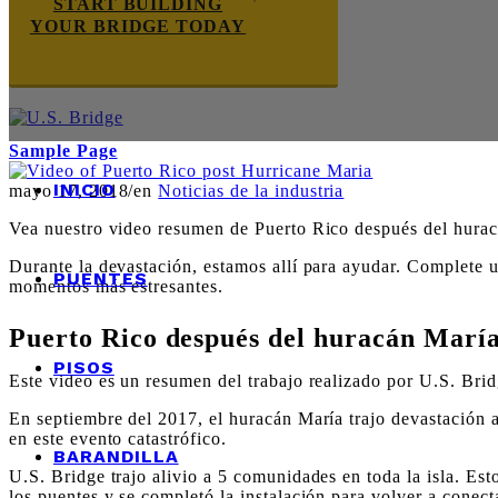
START BUILDING
YOUR BRIDGE TODAY
Sample Page
INICIO
mayo 17, 2018
/
en
Noticias de la industria
Vea nuestro video resumen de Puerto Rico después del huracá
Durante la devastación, estamos allí para ayudar. Complete
PUENTES
momentos más estresantes.
Puerto Rico después del huracán Marí
PISOS
Este video es un resumen del trabajo realizado por U.S. Bri
En septiembre del 2017, el huracán María trajo devastación a
en este evento catastrófico.
BARANDILLA
U.S. Bridge trajo alivio a 5 comunidades en toda la isla. Es
los puentes y se completó la instalación para volver a conec