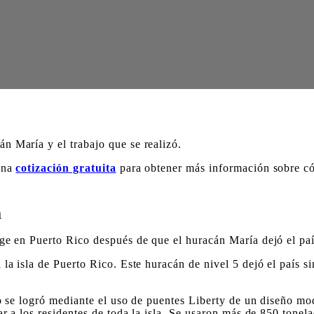
n María y el trabajo que se realizó.
 una
cotización gratuita
para obtener más información sobre c
a
dge en Puerto Rico después de que el huracán María dejó el pa
 la isla de Puerto Rico. Este huracán de nivel 5 dejó el país 
to se logró mediante el uso de puentes Liberty de un diseño m
tar a los residentes de toda la isla. Se usaron más de 850 tone