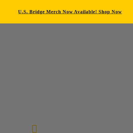
U.S. Bridge Merch Now Available! Shop Now
E-mail us
72-7434