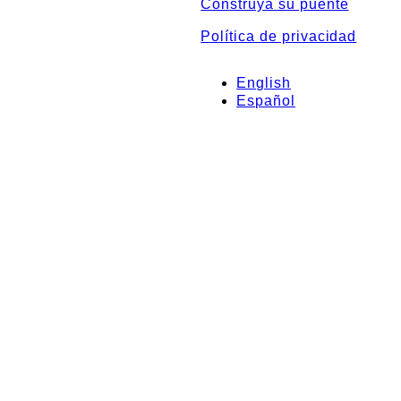
Construya su puente
Política de privacidad
English
Español
Regístrate