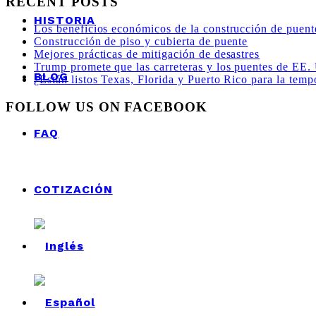
RECENT POSTS
HISTORIA
Los beneficios económicos de la construcción de puent
Construcción de piso y cubierta de puente
Mejores prácticas de mitigación de desastres
Trump promete que las carreteras y los puentes de EE.
BLOG
¿Están listos Texas, Florida y Puerto Rico para la tem
FOLLOW US ON FACEBOOK
FAQ
COTIZACIÓN