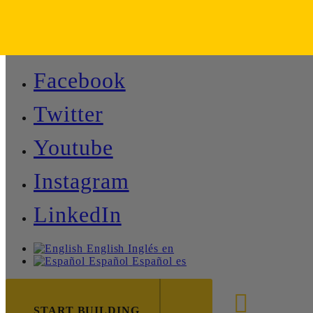
Facebook
Twitter
Youtube
Instagram
LinkedIn
English
Inglés
en
Español
Español
es
888-8
START BUILDING