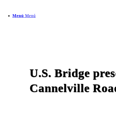
Menú
Menú
U.S. Bridge pres
Cannelville Roa