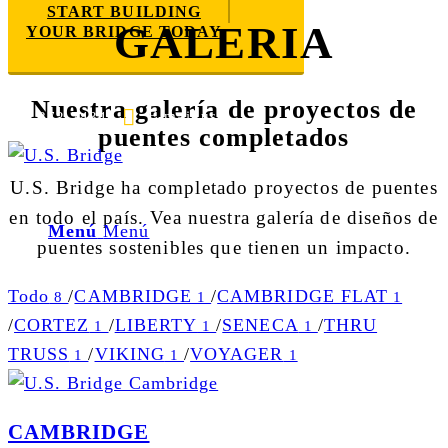
START BUILDING
GALERIA
YOUR BRIDGE TODAY
Nuestra galería de proyectos de
E-mail us
888-872-7434
puentes completados
U.S. Bridge ha completado proyectos de puentes
en todo el país. Vea nuestra galería de diseños de
Menú
Menú
puentes sostenibles que tienen un impacto.
Todo
/
CAMBRIDGE
/
CAMBRIDGE FLAT
8
1
1
/
CORTEZ
/
LIBERTY
/
SENECA
/
THRU
1
1
1
TRUSS
/
VIKING
/
VOYAGER
1
1
1
CAMBRIDGE