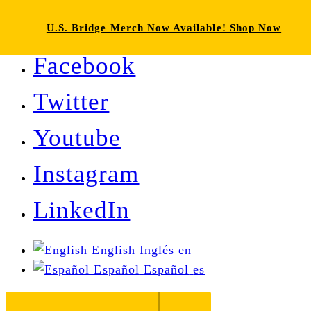
U.S. Bridge Merch Now Available! Shop Now
Facebook
Twitter
Youtube
Instagram
LinkedIn
English
Inglés
en
Español
Español
es