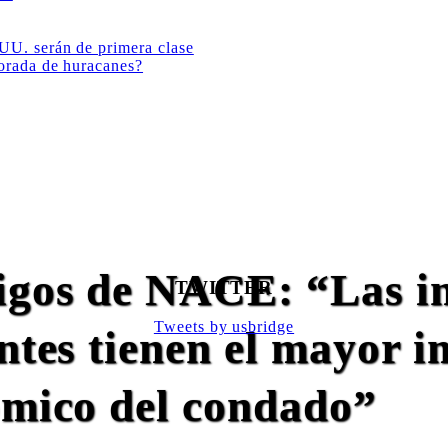
 UU. serán de primera clase
porada de huracanes?
gos de NACE: “Las in
TWITTER
Tweets by usbridge
ntes tienen el mayor i
ómico del condado”