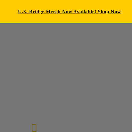
U.S. Bridge Merch Now Available! Shop Now
E-mail us
72-7434