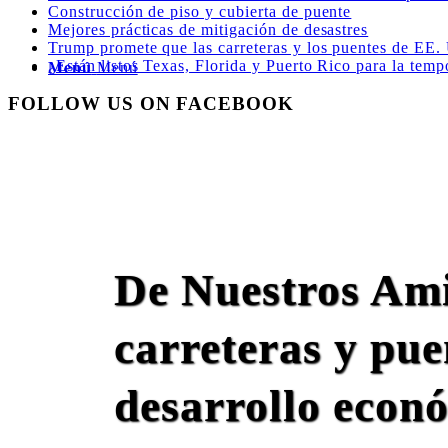
Construcción de piso y cubierta de puente
Mejores prácticas de mitigación de desastres
Trump promete que las carreteras y los puentes de EE.
¿Están listos Texas, Florida y Puerto Rico para la tem
Menú
Menú
FOLLOW US ON FACEBOOK
De Nuestros Ami
carreteras y pue
desarrollo econ