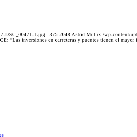
057-DSC_00471-1.jpg
1375
2048
Astrid Mullix
/wp-content/u
: “Las inversiones en carreteras y puentes tienen el mayor 
es