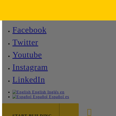
Facebook
Twitter
Youtube
Instagram
LinkedIn
English
Inglés
en
Español
Español
es
888-8
START BUILDING