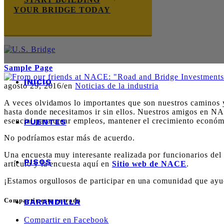
YOUR BRIDGE TODAY
Sample Page
INICIO
agosto 29, 2016
/
en
Noticias de la industria
A veces olvidamos lo importantes que son nuestros caminos y
hasta donde necesitamos ir sin ellos. Nuestros amigos en N
esencial para crear empleos, mantener el crecimiento económic
PUENTES
No podríamos estar más de acuerdo.
Una encuesta muy interesante realizada por funcionarios del 
PISOS
artículo y la encuesta aquí en
Sitio web de NACE
.
¡Estamos orgullosos de participar en una comunidad que ayud
Compartir esta entrada
BARANDILLA
Compartir en Facebook