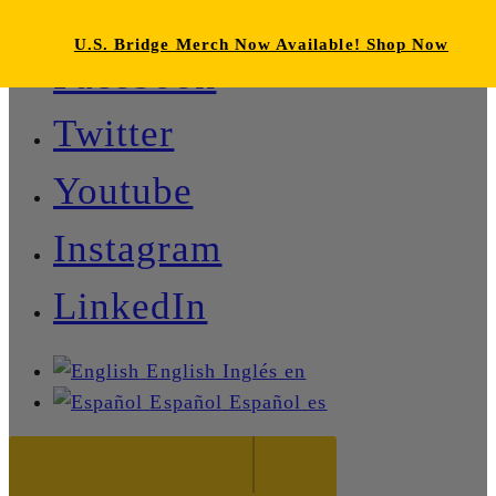
U.S. Bridge Merch Now Available! Shop Now
Facebook
Twitter
Youtube
Instagram
LinkedIn
English
Inglés
en
Español
Español
es